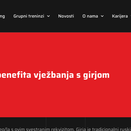
ing
Grupni treninzi
Novosti
O nama
Karijera
benefita vježbanja s girjom
/la s ovim svestranim rekvizitom. Girja je tradicionalni ruski