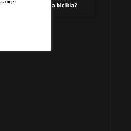
učivanje i
je, hodanje ili vožnja bicikla?