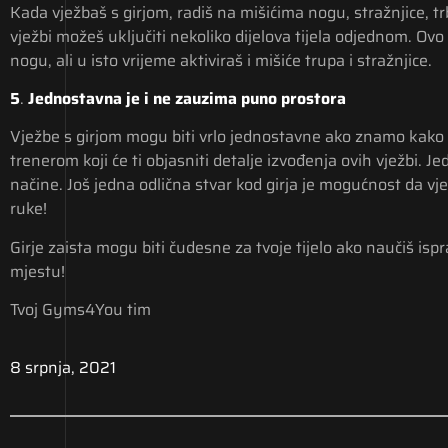
Kada vježbaš s girjom, radiš na mišićima nogu, stražnjice, tr
vježbi možeš uključiti nekoliko dijelova tijela odjednom. O
nogu, ali u isto vrijeme aktiviraš i mišiće trupa i stražnjice.
5
.
Jednostavna je i ne zauzima puno prostora
Vježbe s girjom mogu biti vrlo jednostavne ako znamo kako s
trenerom koji će ti objasniti detalje izvođenja ovih vježbi. 
načine. Još jedna odlična stvar kod girja je mogućnost da v
ruke!
Girje zaista mogu biti čudesne za tvoje tijelo ako naučiš is
mjestu!
Tvoj Gyms4You tim
8 srpnja, 2021