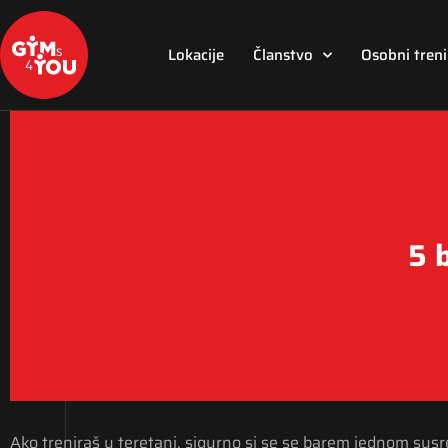
Lokacije
Članstvo
Osobni tren
5 
Ako treniraš u teretani, sigurno si se se barem jednom susreo