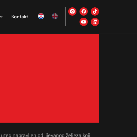
Kontakt
 uteg napravljen od lijevanog željeza koji