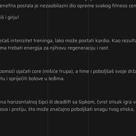
enefita postala je nezaobilazni dio opreme svakog fitness cen
 i girju!
aš intenzitet treninga, lako može postati kardio. Kao rezultat
ma trebati energija za njihovu regeneraciju i rast.
i pomoći ojačati core (mišiće trupa), a time i poboljšaš svoje 
u i spriječiti bolove u leđima.
a horizontalnoj šipci ili deadlift sa šipkom, čvrst stisak igra
va i prstiju, što može značajno poboljšati snagu tvog stiska, a 