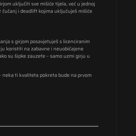
om uključiti sve mišiće tijela, već u jednoj
čučanj i deadlift kojima uključuješ mišiće
anja s girjom posavjetuješ s licenciranim
rju koristiti na zabavne i neuobičajene
 ako su šipke zauzete – samo uzmi girju u
 – neka ti kvaliteta pokreta bude na prvom