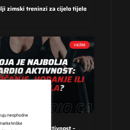
ji zimski treninzi za cijelo tijelo
VJEŽBE
jučuju neophodne
 marketinške
je najbolja cardio aktivnost –