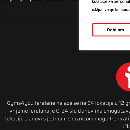
kolačiće za personali
isključivanje kolači
Odbijam
Gyms4you teretane nalaze se na 54 lokacije u 12 
vrijeme teretana je 0-24 što članovima omogućava v
lokaciji. Članovi s jednom iskaznicom mogu trenirati 
učla