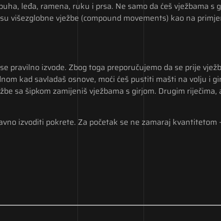
buha, leđa, ramena, ruku i prsa. Ne samo da ćeš vježbama s girj
vo su višezglobne vježbe (compound movements) kao na primjer 
e pravilno izvode. Zbog toga preporučujemo da se prije vježb
Jednom kad savladaš osnove, moći ćeš pustiti mašti na volju i gi
ježbe sa šipkom zamijeniš vježbama s girjom. Drugim riječima,
pravno izvoditi pokrete. Za početak se ne zamaraj kvantitetom