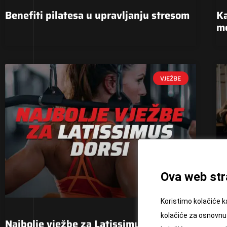
Benefiti pilatesa u upravljanju stresom
Ka
me
VJEŽBE
Ova web stra
Koristimo kolačiće k
kolačiće za osnovnu 
Najbolje vježbe za Latissimus dorsi
5 