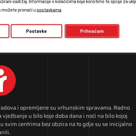
zirani sadržaj. Informacije o kolačićima koje koristimo te opcije za uklj
trčan
ća možete pronaći u
postavkama
.
Postavke
Prihvaćam
gradova i opremljene su vrhunskim spravama. Radno
ježbanje u bilo koje doba dana i noći na bilo kojoj
u svim centrima bez obzira na to gdje su se inicijalno
nili.