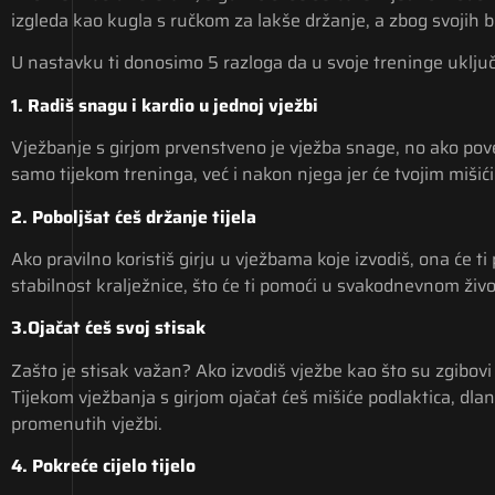
izgleda kao kugla s ručkom za lakše držanje, a zbog svojih b
U nastavku ti donosimo 5 razloga da u svoje treninge uključiš
1.
Radiš snagu i kardio u jednoj vježbi
Vježbanje s girjom prvenstveno je vježba snage, no ako poveć
samo tijekom treninga, već i nakon njega jer će tvojim mišići
2.
Poboljšat ćeš držanje tijela
Ako pravilno koristiš girju u vježbama koje izvodiš, ona će t
stabilnost kralježnice, što će ti pomoći u svakodnevnom život
3.Ojačat ćeš svoj stisak
Zašto je stisak važan? Ako izvodiš vježbe kao što su zgibovi n
Tijekom vježbanja s girjom ojačat ćeš mišiće podlaktica, dlano
promenutih vježbi.
4.
Pokreće cijelo tijelo