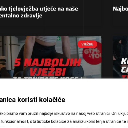
ko tjelovježba utječe na naše
Najbol
ntalno zdravlje
VJEŽBE
nica koristi kolačiće
ako bismo vam pružili najbolje iskustvo na našoj web stranici. Oni ukl
funkcionalnost, statističke kolačiće za analizu korištenja stranice te
vježbi za noge i stražnjicu
Koja 