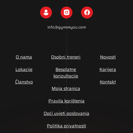
info@gyms4you.com
O nama
Osobni treneri
Novosti
Lokacije
Besplatne
Karijera
konzultacije
Članstvo
Kontakt
Moja stranica
Pravila korištenja
Opći uvjeti poslovanja
Politika privatnosti