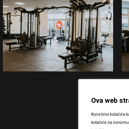
Ova web stra
Koristimo kolačiće k
kolačiće za osnovnu 