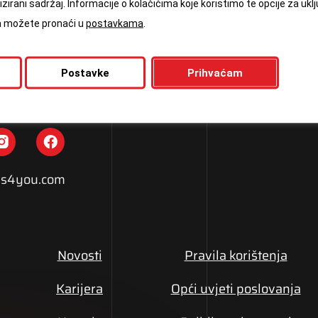
zirani sadržaj. Informacije o kolačićima koje koristimo te opcije za uklj
ća možete pronaći u
postavkama
.
gradova i opremljene su vrhunskim spravama. Radno
ježbanje u bilo koje doba dana i noći na bilo kojoj
u svim centrima bez obzira na to gdje su se inicijalno
Postavke
Prihvaćam
nili.
s4you.com
Novosti
Pravila korištenja
Karijera
Opći uvjeti poslovanja