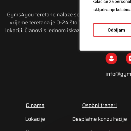
kolačiće za personali
isključivanje kolači
Gyms4you teretane nalaze se na 54 lokacije u 12 
vrijeme teretana je 0-24 što članovima omogućava v
lokaciji. Članovi s jednom iskaznicom mogu trenirati 
Odbijam
učla
info@gym
O nama
Osobni treneri
Lokacije
Besplatne konzultacije