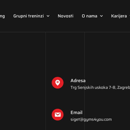
ing
Grupni treninzi
Novosti
O nama
Karijera
Adresa
Trg Senjskih uskoka 7-8, Zagreb
Email
siget@gyms4you.com