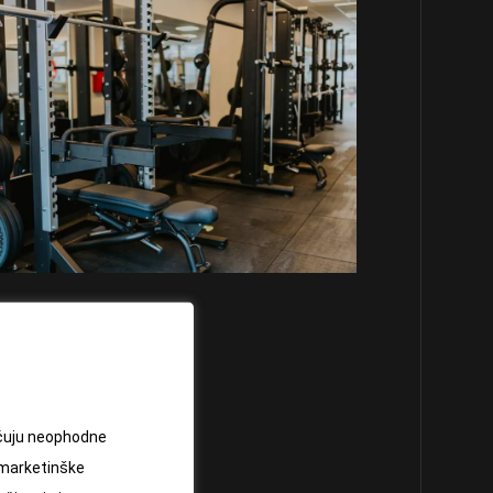
jučuju neophodne
 marketinške