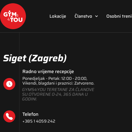
Lokacije
Članstvo
Osobni tren
Siget
(Zagreb)
Radno vrijeme recepcije
Ponedjeljak - Petak: 12:00 - 20:00,
Vikendi, blagdani i praznici: Zatvoreno.
GYMS4YOU TERETANE ZA ČLANOVE
SU OTVORENE 0-24, 365 DANA U
GODINI.
Telefon
+385 1 4059 242