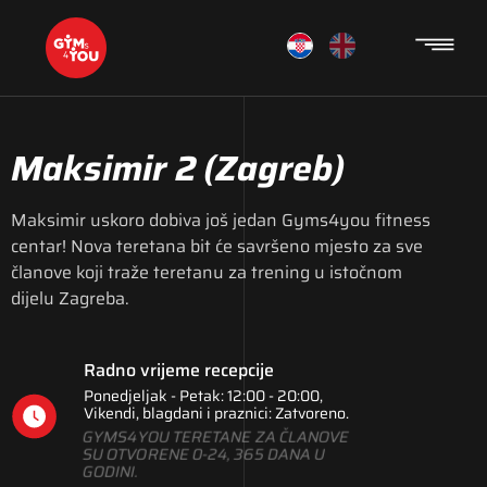
Maksimir 2
(Zagreb)
Maksimir uskoro dobiva još jedan Gyms4you fitness
centar! Nova teretana bit će savršeno mjesto za sve
članove koji traže teretanu za trening u istočnom
dijelu Zagreba.
Radno vrijeme recepcije
Ponedjeljak - Petak: 12:00 - 20:00,
Vikendi, blagdani i praznici: Zatvoreno.
GYMS4YOU TERETANE ZA ČLANOVE
SU OTVORENE 0-24, 365 DANA U
GODINI.