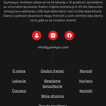
Gyms4you teretane nalaze se na 54 lokacije u 12 gradova i opremljene
su vrhunskim spravama. Radno vrijeme teretana je 0-24 što članovima
omogućava vježbanje u bilo koje doba dana i noći na bilo kojoj lokaciji.
Članovi s jednom iskaznicom mogu trenirati u svim centrima bez obzira
na to gdje su se inicijalno učlanili.
info@gyms4you.com
O nama
Osobni treneri
Novosti
Lokacije
Besplatne
Karijera
konzultacije
Članstvo
Kontakt
Moja stranica
Pravila korištenja