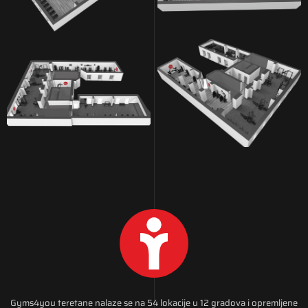
Gyms4you teretane nalaze se na 54 lokacije u 12 gradova i opremljene