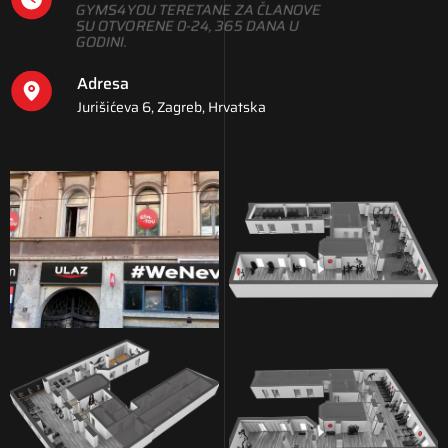
GYMS4YOU TERETANE ZA ČLANOVE
SU OTVORENE 0-24, 365 DANA U
GODINI.
Adresa
Jurišićeva 6, Zagreb, Hrvatska