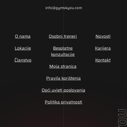
info@gyms4you.com
O nama
Osobni treneri
Novosti
Lokacije
Besplatne
Karijera
konzultacije
Članstvo
Kontakt
Moja stranica
Pravila korištenja
Opći uvjeti poslovanja
Politika privatnosti