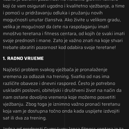
koji će vam osigurati ugodno i kvalitetno vježbanje, a time
i pomoći u pridržavanju odluka i pružanju novih
mogućnosti unutar članstva. Ako živite u velikom gradu,
velika je mogućnost da ćete na raspolaganju imati
mnoštvo teretana i fitness centara, od kojih će svaki imati
svoje prednosti i mane. Zato je važno znati na koje stvari
trebate obratiti pozornost kod odabira svoje teretane!
1. RADNO VRIJEME
Najčešći problem svakog vježbača je pronalaženje
vremena za odlazak na trening. Svatko od nas ima
različite obaveze i dnevni raspored. Često je potrebno
uskladiti poslovni, obiteljski i društveni život na način da
nam ostane dovoljno vremena koje možemo posvetiti
vježbanju. Zbog toga je iznimno važno pronaći teretanu
koja vam je dostupna točno onda kada uspijete izdvojiti
sat ili dva za trening.
Jedna od prednosti Gyms4you lanca fitness centara je ta