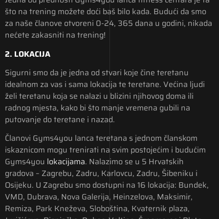
što na trening možete doći baš bilo kada. Budući da smo
za naše članove otvoreni 0-24, 365 dana u godini, nikada
nećete zakasniti na trening!
2. LOKACIJA
Sigurni smo da je jedna od stvari koje čine teretanu
idealnom za vas i sama lokacija te teretane. Većina ljudi
želi teretanu koja se nalazi u blizini njihovog doma ili
radnog mjesta, kako bi što manje vremena gubili na
putovanje do teretane i nazad.
Članovi Gyms4you lanca teretana s jednom članskom
iskaznicom mogu trenirati na svim postojećim i budućim
Gyms4you
lokacijama
. Nalazimo se u 5 Hrvatskih
gradova – Zagrebu, Zadru, Karlovcu, Zadru, Šibeniku i
Osijeku. U Zagrebu smo dostupni na 16 lokacija: Bundek,
VMD, Dubrava, Nova Galerija, Heinzelova, Maksimir,
Remiza, Park Kneževa, Sloboština, Kvaternik plaza,