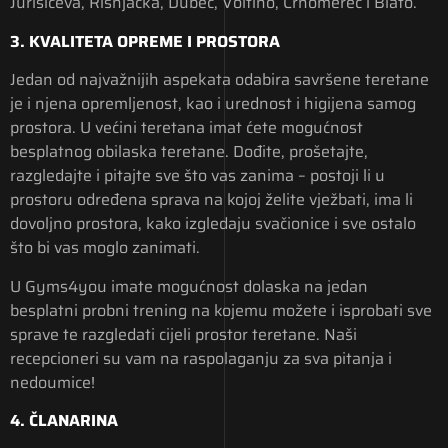
Jurišićeva, Risnjačka, Dubec, Voltino, Črnomerec i Blato.
3. KVALITETA OPREME I PROSTORA
Jedan od najvažnijih aspekata odabira savršene teretane
je i njena opremljenost, kao i urednost i higijena samog
prostora. U većini teretana imat ćete mogućnost
besplatnog obilaska teretane. Dođite, prošetajte,
razgledajte i pitajte sve što vas zanima – postoji li u
prostoru određena sprava na kojoj želite vježbati, ima li
dovoljno prostora, kako izgledaju svačionice i sve ostalo
što bi vas moglo zanimati.
U Gyms4you imate mogućnost dolaska na jedan
besplatni probni trening na kojemu možete i isprobati sve
sprave te razgledati cijeli prostor teretane. Naši
recepcioneri su vam na raspolaganju za sva pitanja i
nedoumice!
4. ČLANARINA