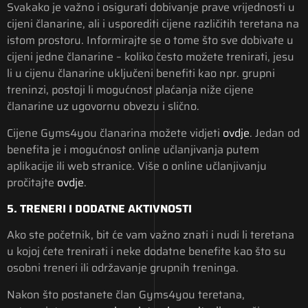
Svakako je važno i osigurati dobivanje prave vrijednosti u
cijeni članarine, ali i usporediti cijene različitih teretana na
istom prostoru. Informirajte se o tome što sve dobivate u
cijeni jedne članarine – koliko često možete trenirati, jesu
li u cijenu članarine uključeni benefiti kao npr. grupni
treninzi, postoji li mogućnost plaćanja niže cijene
članarine uz ugovornu obvezu i slično.
Cijene Gyms4you članarina možete vidjeti
ovdje
. Jedan od
benefita je i mogućnost online učlanjivanja putem
aplikacije ili web stranice. Više o online učlanjivanju
pročitajte
ovdje
.
5. TRENERI I DODATNE AKTIVNOSTI
Ako ste početnik, bit će vam važno znati i nudi li teretana
u kojoj ćete trenirati i neke dodatne benefite kao što su
osobni treneri ili održavanje grupnih treninga.
Nakon što postanete član Gyms4you teretana,