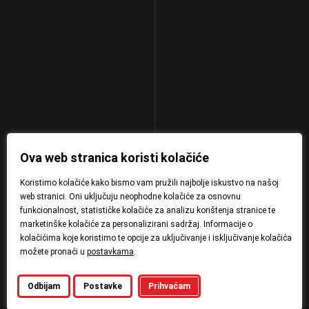
Ova web stranica koristi kolačiće
Koristimo kolačiće kako bismo vam pružili najbolje iskustvo na našoj
web stranici. Oni uključuju neophodne kolačiće za osnovnu
funkcionalnost, statističke kolačiće za analizu korištenja stranice te
marketinške kolačiće za personalizirani sadržaj. Informacije o
kolačićima koje koristimo te opcije za uključivanje i isključivanje kolačića
možete pronaći u
postavkama
.
Odbijam
Postavke
Prihvaćam