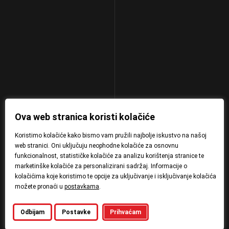
Ova web stranica koristi kolačiće
Koristimo kolačiće kako bismo vam pružili najbolje iskustvo na našoj
web stranici. Oni uključuju neophodne kolačiće za osnovnu
funkcionalnost, statističke kolačiće za analizu korištenja stranice te
marketinške kolačiće za personalizirani sadržaj. Informacije o
kolačićima koje koristimo te opcije za uključivanje i isključivanje kolačića
možete pronaći u
postavkama
.
Odbijam
Postavke
Prihvaćam