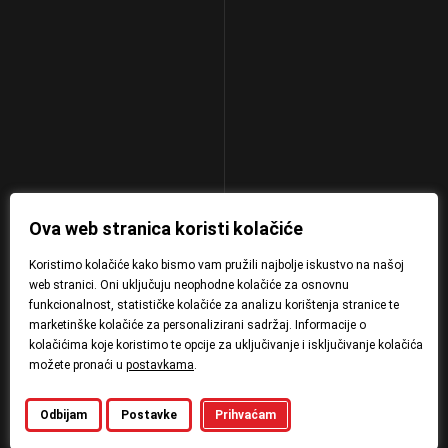
Ova web stranica koristi kolačiće
Koristimo kolačiće kako bismo vam pružili najbolje iskustvo na našoj
web stranici. Oni uključuju neophodne kolačiće za osnovnu
funkcionalnost, statističke kolačiće za analizu korištenja stranice te
marketinške kolačiće za personalizirani sadržaj. Informacije o
kolačićima koje koristimo te opcije za uključivanje i isključivanje kolačića
možete pronaći u
postavkama
.
Odbijam
Postavke
Prihvaćam