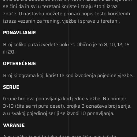
se čini da ih svi u teretani koriste i znaju što ti izrazi
znače. U nastavku možete pronaći popis često korištenih
izraza vezanih za trening, vježbe i sprave u teretani.
PONAVLJANJE
Broj koliko puta izvedete pokret. Obično je to 8, 10, 12, 15
ili 20.
OPTEREĆENJE
Broj kilograma koji koristite kod izvođenja pojedine vježbe.
SERIJE
Grupe brojeva ponavljanja kod jedne vježbe. Na primjer,
3×10 (čita se tri puta deset), brojka 3 označava broj serija,
a u svakoj pojedinoj seriji se izvodi 10 ponavljanja.
VARANJE
Ako vježbu izvodite tako da osim mišića koje jačate