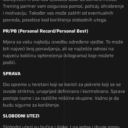
Trening partner vam osigurava pomoć, poticaj, ohrabrenje
i motivaciju. Također vas može zaštiti od eventualnih
povreda, posebice kod korištenja slobodnih utega.
PR/PB (Personal Record/Personal Best)
Mjera za vašu najbolju izvedbu određene vježbe. To može
biti najveći broj ponavljanja, ali se najčešće odnosi na
najveću količinu opterećenja (kilograma) koje možete
podići.
SPRAVA
Dio opreme u teretani koji se koristi za pokrete koji se se
izvode striktno, unaprijed definirano i kontrolirano. Sprave
postoje razne i za različite mišićne skupine. Važno je da
budu sigurne za korištenje.
SLOBODNI UTEZI
Slobodni utezi su bučice i šipke. I na jedne i druge mogu