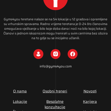
Gyms4you teretane nalaze se na 54 lokacije u 12 gradova i opremljene
su vrhunskim spravama. Radno vrijeme teretana je 0-24 što članovima
omogućava vježbanje u bilo koje doba dana i noći na bilo kojoj lokaciji.
Članovi s jednom iskaznicom mogu trenirati u svim centrima bez obzira
na to gdje su se inicijalno učlanili.
info@gyms4you.com
O nama
Osobni treneri
Novosti
Lokacije
Besplatne
Karijera
konzultacije