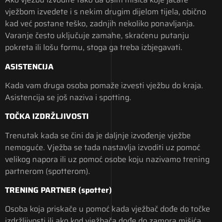
vježbom izvedete i s nekim drugim dijelom tijela, obično
kad već postane teško, zadnjih nekoliko ponavljanja.
Varanje često uključuje zamahe, skraćenu putanju
pokreta ili lošu formu, stoga ga treba izbjegavati.
ASISTENCIJA
Kada vam druga osoba pomaže izvesti vježbu do kraja.
Asistencija se još naziva i spotting.
TOČKA IZDRŽLJIVOSTI
Trenutak kada se čini da je daljnje izvođenje vježbe
nemoguće. Vježba se tada nastavlja izvoditi uz pomoć
velikog napora ili uz pomoć osobe koju nazivamo trening
partnerom (spotterom).
TRENING PARTNER (spotter)
Osoba koja priskače u pomoć kada vježbač dođe do točke
izdržljivosti ili ako kod vježbača dođe do zamora mišića.