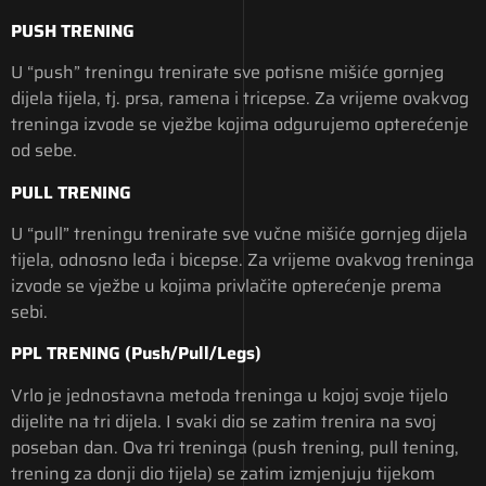
PUSH TRENING
U “push” treningu trenirate sve potisne mišiće gornjeg
dijela tijela, tj. prsa, ramena i tricepse. Za vrijeme ovakvog
treninga izvode se vježbe kojima odgurujemo opterećenje
od sebe.
PULL TRENING
U “pull” treningu trenirate sve vučne mišiće gornjeg dijela
tijela, odnosno leđa i bicepse. Za vrijeme ovakvog treninga
izvode se vježbe u kojima privlačite opterećenje prema
sebi.
PPL TRENING (Push/Pull/Legs)
Vrlo je jednostavna metoda treninga u kojoj svoje tijelo
dijelite na tri dijela. I svaki dio se zatim trenira na svoj
poseban dan. Ova tri treninga (push trening, pull tening,
trening za donji dio tijela) se zatim izmjenjuju tijekom