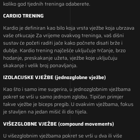
koliko god tjednih treninga odaberete.
CARDIO TRENING
Kardio je definiran kao bilo koja vrsta vježbe koja ubrzava
vaše otkucaje Za vrijeme ovakvog treninga, vaš dišni
sustav će početi raditi jače kako počnete disati brže i
dublje. Kardio trening najčešće uključuje trčanje, brzo
hodanje, preskakanje užeta, vježbe koje uključuju
skakanje i velik broj ponavljanja.
IZOLACIJSKE VJEŽBE (jednozglobne vježbe)
Kao što i samo ime sugerira, u jednozglobnim vježbama
pokret se vrši u samo jednom zglobu. Tipičan primjer
takve vježbe je biceps pregib. U ovakvim vježbama, fokus
je stavljen na jedan mišić ili dio tijela.
VIŠEZGLOBNE VJEŽBE (compound movements)
U višezglobnim vježbama pokret se vrši u dva ili više