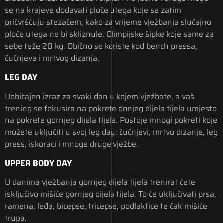
se na krajeve dodavati ploče utega koje se zatim
pričvršćuju stezačem, kako za vrijeme vježbanja slučajno
ploče utega ne bi skliznule. Olimpijske šipke koje same za
sebe teže 20 kg. Obično se koriste kod bench pressa,
čučnjeva i mrtvog dizanja.
LEG DAY
Uobičajen izraz za svaki dan u kojem vježbate, a vaš
trening se fokusira na pokrete donjeg dijela tijela umjesto
na pokrete gornjeg dijela tijela. Postoje mnogi pokreti koje
možete uključiti u svoj leg day: čučnjevi, mrtvo dizanje, leg
press, iskoraci i mnoge druge vježbe.
UPPER BODY DAY
U danima vježbanja gornjeg dijela tijela trenirat ćete
isključivo mišiće gornjeg dijela tijela. To će uključivati ​​prsa,
ramena, leđa, bicepse, tricepse, podlaktice te čak mišiće
trupa.