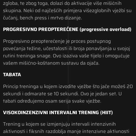
zgloba, te zbog toga, dolazi do aktivacije više mišićnih
skupina. Neki od najčešćih primjera višezglobnih vježbi su
čučanj, bench press i mrtvo dizanje.
PROGRESIVNO PREOPTEREĆENE (progressive overload)
Progresivno preopterećenje je proces postupnog
povećanja težine, učestalosti ili broja ponavljanja u svojoj
rutini treninga snage. Ovo izaziva vaše tijelo i omogućuje
vašem mišićno-koštanom sustavu da ojača.
TABATA
​​Princip treninga u kojem izvodite vježbe što jače možeš 20
sekundi i odmarate se 10 sekundi. Ovo je jedan set. U
tabati određujemo osam serija svake vježbe.
VISOKOINZENZIVNI INTERVALNI TRENING (HIIT)
Trening u kojem se izmjenjuju intervali intenzivnih
aktivnosti i fiksnih razdoblja manje intenzivne aktivnosti