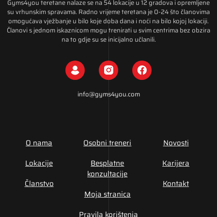
Gyms4you teretane nalaze se na 54 lokacije u 12 gradova i opremljene
su vrhunskim spravama. Radno vrijeme teretana je 0-24 što članovima
omogućava vježbanje u bilo koje doba dana i noći na bilo kojoj lokaciji.
Članovi s jednom iskaznicom mogu trenirati u svim centrima bez obzira
na to gdje su se inicijalno učlanili.
info@gyms4you.com
O nama
Osobni treneri
Novosti
Lokacije
Besplatne
Karijera
konzultacije
Članstvo
Kontakt
Moja stranica
Pravila korištenja