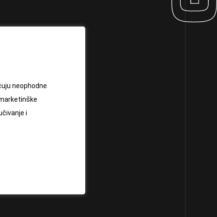
jučuju neophodne
 marketinške
učivanje i