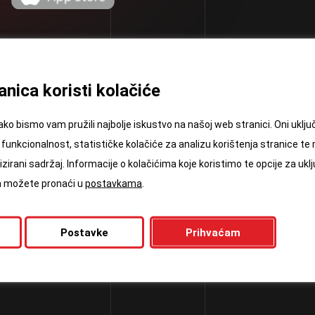
iz Europskog fonda za regionalni razvoj u sklopu Operativnog
nica koristi kolačiće
ntnost i kohezija”
ako bismo vam pružili najbolje iskustvo na našoj web stranici. Oni ukl
ept fitness centara / Sva prava pridržana
funkcionalnost, statističke kolačiće za analizu korištenja stranice te
zirani sadržaj. Informacije o kolačićima koje koristimo te opcije za uklj
ća možete pronaći u
postavkama
.
Postavke
Prihvaćam