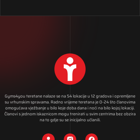
Gyms4you teretane nalaze se na 54 lokacije u 12 gradova i opremljene
su vrhunskim spravama. Radno vrijeme teretana je 0-24 što članovima
omogućava vježbanje u bilo koje doba dana i noći na bilo kojoj lokaciji.
Članovi s jednom iskaznicom mogu trenirati u svim centrima bez obzira
na to gdje su se inicijalno učlanili.