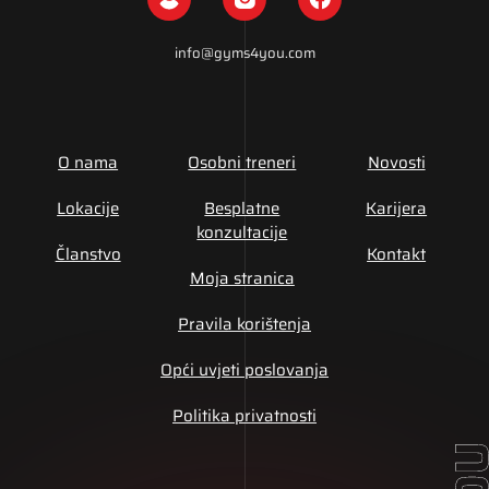
info@gyms4you.com
O nama
Osobni treneri
Novosti
Lokacije
Besplatne
Karijera
konzultacije
Članstvo
Kontakt
Moja stranica
Pravila korištenja
Opći uvjeti poslovanja
Politika privatnosti