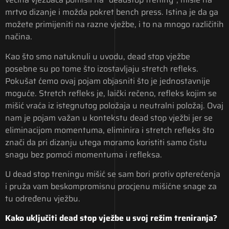
mrtvo dizanje i možda pokret bench press. Istina je da ga
možete primijeniti na razne vježbe, i to na mnogo različitih
načina.
Kao što smo natuknuli u uvodu, dead stop vježbe
posebne su po tome što izostavljaju stretch refleks.
Pokušat ćemo ovaj pojam objasniti što je jednostavnije
moguće. Stretch refleks je, laički rečeno, refleks kojim se
mišić vraća iz istegnutog položaja u neutralni položaj. Ovaj
nam je pojam važan u kontekstu dead stop vježbi jer se
eliminacijom momentuma, eliminira i stretch refleks što
znači da pri dizanju utega moramo koristiti samo čistu
snagu bez pomoći momentuma i refleksa.
U dead stop treningu mišić se sam bori protiv opterećenja
i pruža vam beskompromisnu procjenu mišićne snage za
tu određenu vježbu.
Kako uključiti dead stop vježbe u svoj režim treniranja?