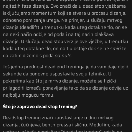
najtežih faza dizanja. Ovo znači da u dead stop vježbama
isključujemo momentum koji se stvara u procesu dizanja,
odnosno pomicanja utega. Na primjer, u slučaju mrtvog
dizanja (deadlift) u trenutku kada uteg dotakne tlo, on se
na neki način odbije od poda i na taj način olakšava
dizanje. U slučaju dead stop verzije ove vježbe, u trenutku
kada uteg dotakne tlo, on na tlu ostaje dok se ne
smiri
te
ga zatim dižemo s poda
od nule
.
Još jedna prednost dead end treninga je da vam daje djelić
sekunde da ponovno uspostavite svoju tehniku. U
pokretima kao što je mrtvo dizanje, možete se fizički
prilagoditi između ponavljanja tako da se dizanje odvija uz
najbolju moguću formu.
Što je zapravo dead stop trening?
Deadstop trening znači zaustavljanje u dnu mrtvog
dizanja, čučnjeva, bench pressa i slično. Međutim, kada
većina vježbača pomisli na “deadstop trening”, misle na