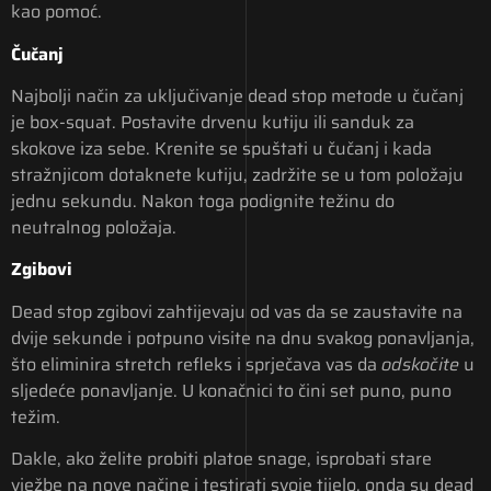
kao pomoć.
Čučanj
Najbolji način za uključivanje dead stop metode u čučanj
je box-squat. Postavite drvenu kutiju ili sanduk za
skokove iza sebe. Krenite se spuštati u čučanj i kada
stražnjicom dotaknete kutiju, zadržite se u tom položaju
jednu sekundu. Nakon toga podignite težinu do
neutralnog položaja.
Zgibovi
Dead stop zgibovi zahtijevaju od vas da se zaustavite na
dvije sekunde i potpuno visite na dnu svakog ponavljanja,
što eliminira stretch refleks i sprječava vas da
odskočite
u
sljedeće ponavljanje. U konačnici to čini set puno, puno
težim.
Dakle, ako želite probiti platoe snage, isprobati stare
vježbe na nove načine i testirati svoje tijelo, onda su dead