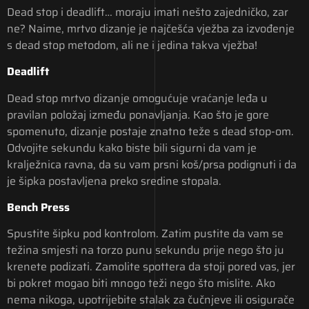
Dead stop i deadlift… moraju imati nešto zajedničko, zar
ne? Naime, mrtvo dizanje je najčešća vježba za izvođenje
s dead stop metodom, ali ne i jedina takva vježba!
Deadlift
Dead stop mrtvo dizanje omogućuje vraćanje leđa u
pravilan položaj između ponavljanja. Kao što je gore
spomenuto, dizanje postaje znatno teže s dead stop-om.
Odvojite sekundu kako biste bili sigurni da vam je
kralježnica ravna, da su vam prsni koš/prsa podignuti i da
je šipka postavljena preko sredine stopala.
Bench Press
Spustite šipku pod kontrolom. Zatim pustite da vam se
težina smjesti na torzo punu sekundu prije nego što ju
krenete podizati. Zamolite spottera da stoji pored vas, jer
bi pokret mogao biti mnogo teži nego što mislite. Ako
nema nikoga, upotrijebite stalak za čučnjeve ili osigurače